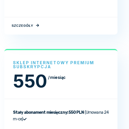
SZCZEGÓŁY
SKLEP INTERNETOWY PREMIUM
SUBSKRYPCJA
550
/ miesiąc
Stały abonament miesięczny:
550 PLN
(Umowa na 24
m-ce)