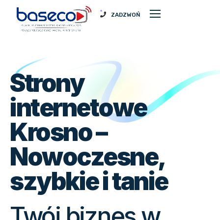
ZADZWOŃ
Strony
internetowe
Krosno –
Nowoczesne,
szybkie i tanie
Twój biznes
w