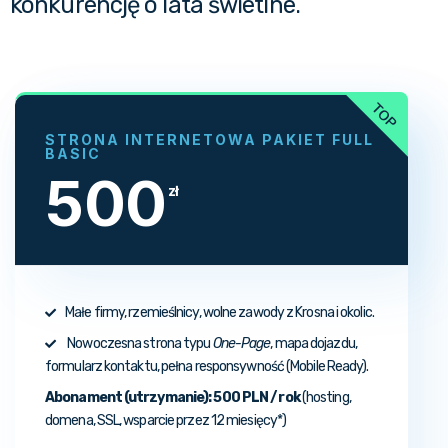
konkurencję o lata świetlne.
STRONA INTERNETOWA PAKIET FULL
BASIC
500
zł
Małe firmy, rzemieślnicy, wolne zawody z Krosna i okolic.
Nowoczesna strona typu
One-Page
, mapa dojazdu,
formularz kontaktu, pełna responsywność (Mobile Ready).
Abonament (utrzymanie):
500 PLN / rok
(hosting,
domena, SSL, wsparcie przez 12 miesięcy*)