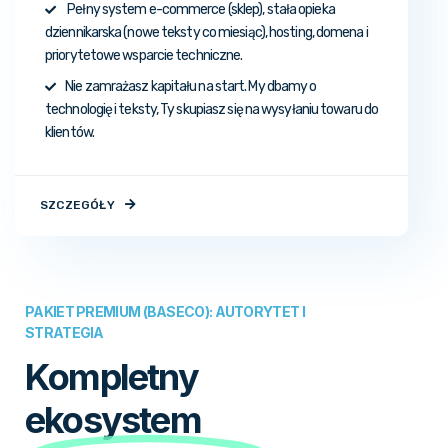
Pełny system e-commerce (sklep), stała opieka
dziennikarska (nowe teksty co miesiąc), hosting, domena i
priorytetowe wsparcie techniczne.
Nie zamrażasz kapitału na start. My dbamy o
technologię i teksty, Ty skupiasz się na wysyłaniu towaru do
klientów.
SZCZEGÓŁY
PAKIET PREMIUM (BASECO): AUTORYTET I
STRATEGIA
Kompletny
ekosystem