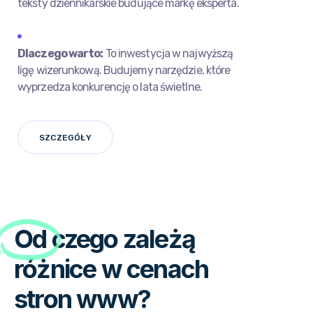
teksty dziennikarskie budujące markę eksperta.
Dlaczego warto:
To inwestycja w najwyższą
ligę wizerunkową. Budujemy narzędzie, które
wyprzedza konkurencję o lata świetlne.
SZCZEGÓŁY
Od
czego zależą
różnice w cenach
stron www?