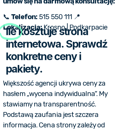
umów się na darmową konsultację:
📞
Telefon:
515 550 111
📍
Lokalizacja:
Krosno | Podkarpacie
Ile
kosztuje strona
internetowa. Sprawdź
konkretne ceny i
pakiety.
Większość agencji ukrywa ceny za
hasłem „wycena indywidualna”. My
stawiamy na transparentność.
Podstawą zaufania jest szczera
informacja. Cena strony zależy od